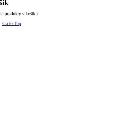
šík
ne produkty v košíku.
Go to Top