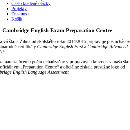
Často kladené otázky
Projekty
Erasmus+
Košík
Cambridge English Exam Preparation Centre
ková škola Žilina od školského roku 2014/2015 pripravuje poslucháčov
inárodné certifikáty
Cambridge English First
a
Cambridge Advanced
ish
.
a narastajúcemu počtu uchádzačov v prípravných kurzoch sa naša ško
 oficiálnym „Preparation Centre“ a oficiálne získala prestížne logo od
ridge English Language Assessment
.