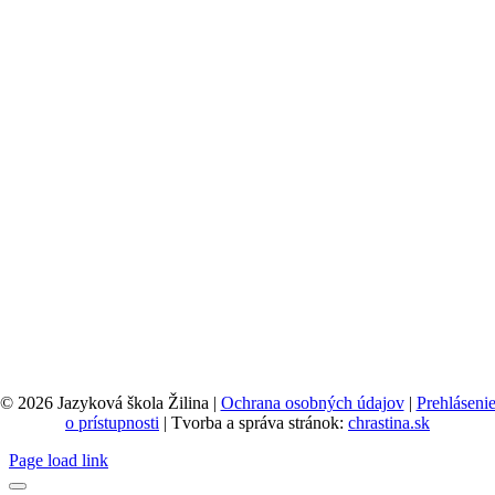
© 2026 Jazyková škola Žilina |
Ochrana osobných údajov
|
Prehláseni
o prístupnosti
| Tvorba a správa stránok:
chrastina.sk
Page load link