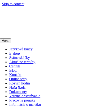
Skip to content
Menu
Jazykové kurzy
E-shop
Štátne skúšky
Aktuálne termíny
Cenník
Blog
Kontakt
Online testy
Rozvrh hodín
Naša škola
Dokumenty
Verejné obstarávanie
Pracovné ponuky
Informácie o majetku