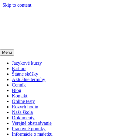
Skip to content
Menu
Jazykové kurzy
E-shop
Štátne skúšky
Aktuálne termíny
Cenník
Blog
Kontakt
Online testy
Rozvrh hodín
Naša škola
Dokumenty
Verejné obstarávanie
Pracovné ponuky
Informácie o majetku