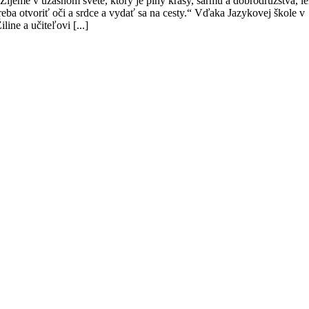
Žijeme v úžasnom svete, ktorý je plný krásy, šarmu a dobrodružstva, l
reba otvoriť oči a srdce a vydať sa na cesty.“ Vďaka Jazykovej škole v
iline a učiteľovi [...]