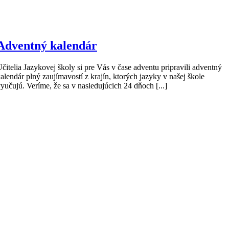
Adventný kalendár
čitelia Jazykovej školy si pre Vás v čase adventu pripravili adventný
alendár plný zaujímavostí z krajín, ktorých jazyky v našej škole
yučujú. Veríme, že sa v nasledujúcich 24 dňoch [...]