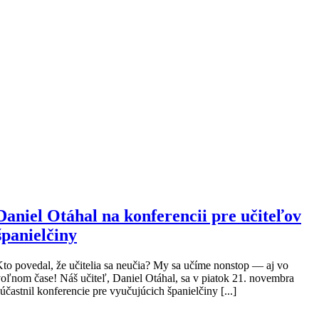
Daniel Otáhal na konferencii pre učiteľov
španielčiny
to povedal, že učitelia sa neučia? My sa učíme nonstop — aj vo
oľnom čase! Náš učiteľ, Daniel Otáhal, sa v piatok 21. novembra
účastnil konferencie pre vyučujúcich španielčiny [...]