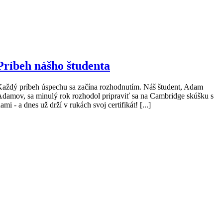
Príbeh nášho študenta
aždý príbeh úspechu sa začína rozhodnutím. Náš študent, Adam
damov, sa minulý rok rozhodol pripraviť sa na Cambridge skúšku s
ami - a dnes už drží v rukách svoj certifikát! [...]