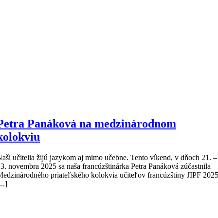
Petra Panáková na medzinárodnom
kolokviu
aši učitelia žijú jazykom aj mimo učebne. Tento víkend, v dňoch 21. –
3. novembra 2025 sa naša francúzštinárka Petra Panáková zúčastnila
edzinárodného priateľského kolokvia učiteľov francúzštiny JIPF 202
...]