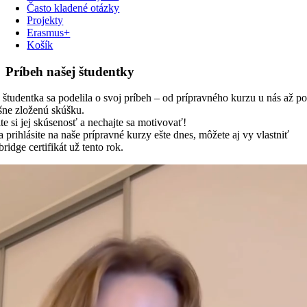
Často kladené otázky
Projekty
Erasmus+
Košík
Príbeh našej študentky
študentka sa podelila o svoj príbeh – od prípravného kurzu u nás až po
šne zloženú skúšku.
te si jej skúsenosť a nechajte sa motivovať!
 prihlásite na naše prípravné kurzy ešte dnes, môžete aj vy vlastniť
idge certifikát už tento rok.