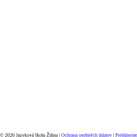
© 2026 Jazyková škola Žilina |
Ochrana osobných údajov
|
Prehláseni