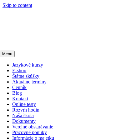
Skip to content
Menu
Jazykové kurzy
E-shop
Štátne skúšky
Aktuálne termíny
Cenník
Blog
Kontakt
Online testy
Rozvrh hodín
Naša škola
Dokumenty
Verejné obstarávanie
Pracovné ponuky
Informácie o majetku