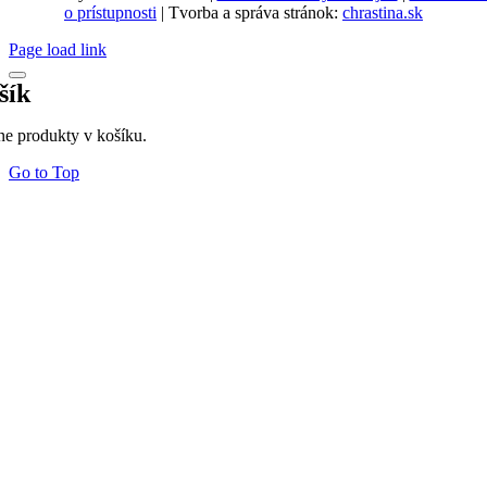
o prístupnosti
| Tvorba a správa stránok:
chrastina.sk
Page load link
šík
ne produkty v košíku.
Go to Top