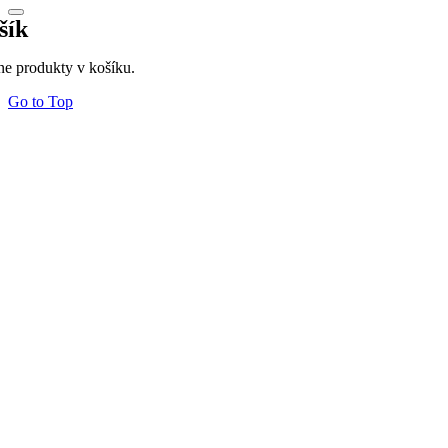
šík
ne produkty v košíku.
Go to Top