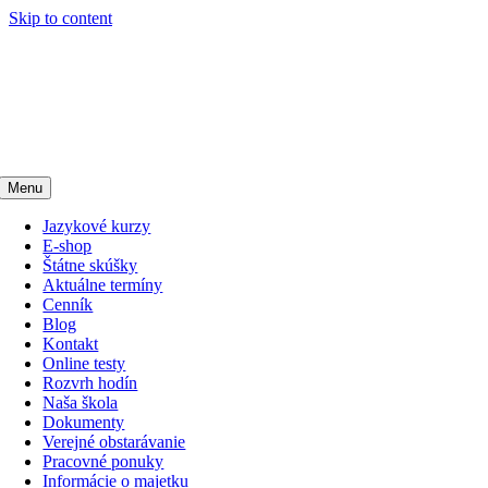
Skip to content
Menu
Jazykové kurzy
E-shop
Štátne skúšky
Aktuálne termíny
Cenník
Blog
Kontakt
Online testy
Rozvrh hodín
Naša škola
Dokumenty
Verejné obstarávanie
Pracovné ponuky
Informácie o majetku