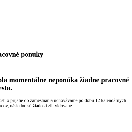
acovné ponuky
ola momentálne neponúka žiadne pracovné
sta.
osti o prijatie do zamestnania uchovávame po dobu 12 kalendárnych
cov, následne sú žiadosti zlikvidované.