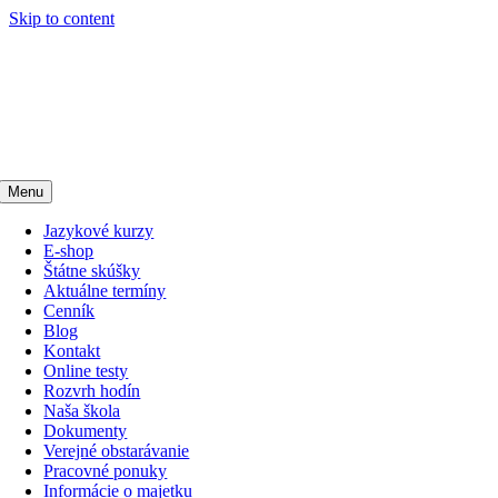
Skip to content
Menu
Jazykové kurzy
E-shop
Štátne skúšky
Aktuálne termíny
Cenník
Blog
Kontakt
Online testy
Rozvrh hodín
Naša škola
Dokumenty
Verejné obstarávanie
Pracovné ponuky
Informácie o majetku