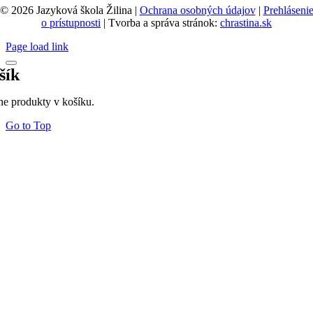
© 2026 Jazyková škola Žilina |
Ochrana osobných údajov
|
Prehláseni
o prístupnosti
| Tvorba a správa stránok:
chrastina.sk
Page load link
šík
ne produkty v košíku.
Go to Top