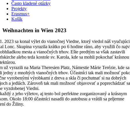
Často kladené otázky
Projekty
Erasmus+
Košík
Weihnachten in Wien 2023
1. 2023 sa konal výlet do vianočnej Viedne, ktorý viedol náš vyučujúci
al Lonc. Skupina vyrazila krátko po 6 hodine ráno, aby využili čo najv
 obhliadkou mesta a vianočných trhov. Ešte predtým sa však zastavili
rlskirche alebo teda kostole sv. Karola, kde sa mohli pokochať krásnou
tektúrou.
m už vyrazili na Maria Theresien Platz, Námestie Márie Terézie, kde sa
li jedny z mnohých vianočných trhov. Účastníci tak mali možnosť pok
učne vyrobenými výrobkami z dreva a skla či pochutnať si na dobrých
joch a jedlách. Zároveň tak mali možnosť objavovať a poprechádzať s
ne vyzdobenej Viedni.
každý z jeho výletov, aj tento bol perfektne zorganizovaný a krásnym
kom. Okolo 18:00 účastníci nasadli do autobusu a vrátili sa príjemne
ní do Žiliny.