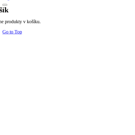
šík
ne produkty v košíku.
Go to Top