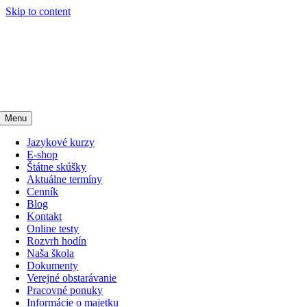
Skip to content
Menu
Jazykové kurzy
E-shop
Štátne skúšky
Aktuálne termíny
Cenník
Blog
Kontakt
Online testy
Rozvrh hodín
Naša škola
Dokumenty
Verejné obstarávanie
Pracovné ponuky
Informácie o majetku