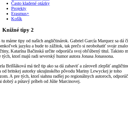
Často kladené otázky
Projekty
Erasmus+
Košík
Knižné tipy 2
 tu máme tipy od našich angličtinárok. Gabriel García Marquez sa dá čí
mkoľvek jazyku a bude to zážitok, tak prečo si neobohatiť svoje znalos
čtiny, Katarína Bačinská určite odporúča svoj obľúbený titul. Takisto m
e tých, ktorí majú radi severský humor autora Jonasa Jonassona.
la Briššáková má tiež tip ako sa dá zabaviť a zároveň zlepšiť angličtin
a od britskej autorky ukrajinského pôvodu Mariny Lewyckej je toho
zom. A pre tých, ktorí siahnu radšej po regionálnych autoroch, odporú
i dobrý a pútavý príbeh od Júlie Marcinovej.