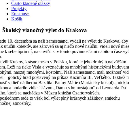
Často kladené otázky
Projekty
Erasmus+
Košík
Školský vianočný výlet do Krakova
redu 10. decembra sa naši zamestnanci vydali na výlet do Krakova, aby
k utužili kolektív, ale zároveň sa aj niečo nové naučili, videli nové mies
e k sebe úprimní, na chvíľu si v tomto povinnosťami nabitom čase vyči
u.
tívili Krakov, krásne mesto v Poľsku, ktoré je jeho druhým najväčším
om. Leží na rieke Visla a vyznačuje sa mnohými historickými budovam
ohými, naozaj mnohými, kostolmi. Naši zamestnanci mali možnosť vid
l – gotický hrad postavený na príkaz Kazimíra III. Veľkého. Taktiež m
osť vidieť nádhernú Baziliku Panny Márie (Mariánsky kostol) a niekt
okonca podarilo vidieť slávnu „Dámu s hranostajom“ od Leonarda Da
iho, ktorá sa nachádza v Múzeu kniežat Czartoryských.
poslednom rade to však bol výlet plný krásnych zážitkov, smiechu
anočnej atmosféry.