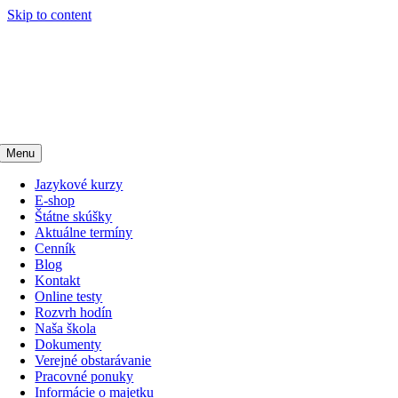
Skip to content
Menu
Jazykové kurzy
E-shop
Štátne skúšky
Aktuálne termíny
Cenník
Blog
Kontakt
Online testy
Rozvrh hodín
Naša škola
Dokumenty
Verejné obstarávanie
Pracovné ponuky
Informácie o majetku