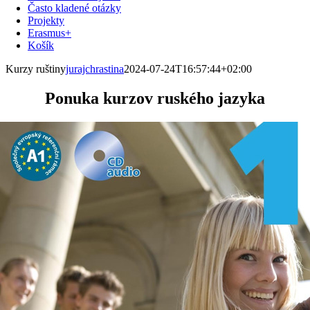
Často kladené otázky
Projekty
Erasmus+
Košík
Kurzy ruštiny
jurajchrastina
2024-07-24T16:57:44+02:00
Ponuka kurzov ruského jazyka