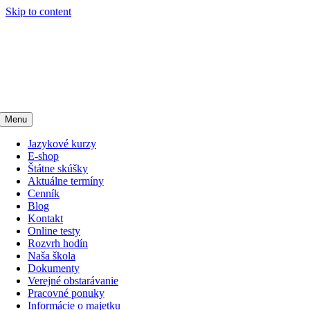
Skip to content
Menu
Jazykové kurzy
E-shop
Štátne skúšky
Aktuálne termíny
Cenník
Blog
Kontakt
Online testy
Rozvrh hodín
Naša škola
Dokumenty
Verejné obstarávanie
Pracovné ponuky
Informácie o majetku