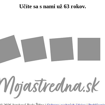
Učíte sa s nami už
63 rokov.