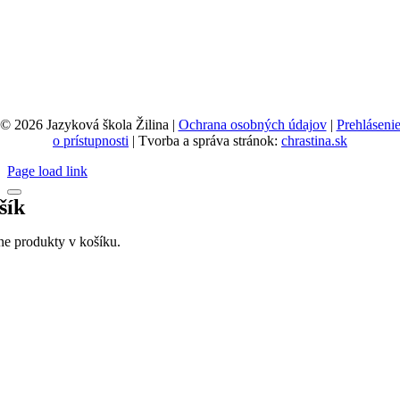
© 2026 Jazyková škola Žilina |
Ochrana osobných údajov
|
Prehláseni
o prístupnosti
| Tvorba a správa stránok:
chrastina.sk
Page load link
šík
ne produkty v košíku.