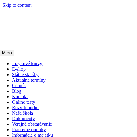
Skip to content
Menu
Jazykové kurzy
E-shop
Štátne skúšky
Aktuálne termíny
Cenník
Blog
Kontakt
Online testy
Rozvrh hodín
Naša škola
Dokumenty
Verejné obstarávanie
Pracovné ponuky
Informácie o majetku