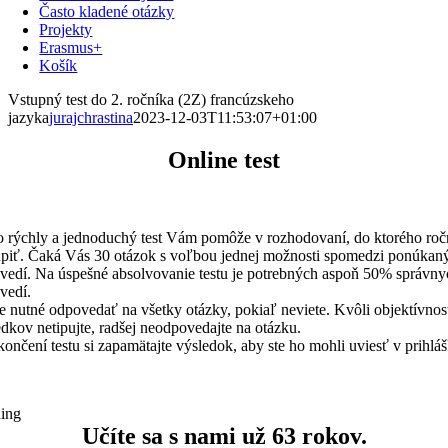
Často kladené otázky
Projekty
Erasmus+
Košík
Vstupný test do 2. ročníka (2Z) francúzskeho
jazyka
jurajchrastina
2023-12-03T11:53:07+01:00
Online test
o rýchly a jednoduchý test Vám pomôže v rozhodovaní, do ktorého roč
úpiť. Čaká Vás 30 otázok s voľbou jednej možnosti spomedzi ponúkan
vedí. Na úspešné absolvovanie testu je potrebných aspoň 50% správny
vedí.
je nutné odpovedať na všetky otázky, pokiaľ neviete. Kvôli objektívnos
edkov netipujte, radšej neodpovedajte na otázku.
ončení testu si zapamätajte výsledok, aby ste ho mohli uviesť v prihláš
ing
Učíte sa s nami už
63 rokov.