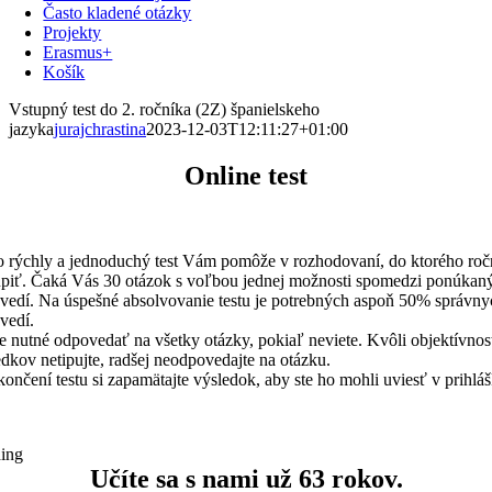
Často kladené otázky
Projekty
Erasmus+
Košík
Vstupný test do 2. ročníka (2Z) španielskeho
jazyka
jurajchrastina
2023-12-03T12:11:27+01:00
Online test
o rýchly a jednoduchý test Vám pomôže v rozhodovaní, do ktorého roč
úpiť. Čaká Vás 30 otázok s voľbou jednej možnosti spomedzi ponúkan
vedí. Na úspešné absolvovanie testu je potrebných aspoň 50% správny
vedí.
je nutné odpovedať na všetky otázky, pokiaľ neviete. Kvôli objektívnos
edkov netipujte, radšej neodpovedajte na otázku.
ončení testu si zapamätajte výsledok, aby ste ho mohli uviesť v prihláš
ing
Učíte sa s nami už
63 rokov.