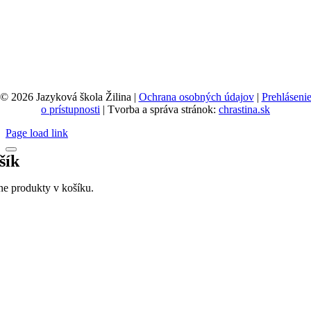
© 2026 Jazyková škola Žilina |
Ochrana osobných údajov
|
Prehláseni
o prístupnosti
| Tvorba a správa stránok:
chrastina.sk
Page load link
šík
ne produkty v košíku.