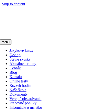
Skip to content
Menu
Jazykové kurzy
E-shop
Štátne skúšky
Aktuálne termíny
Cenník
Blog
Kontakt
Online testy
Rozvrh hodín
Naša škola
Dokumenty
Verejné obstarávanie
Pracovné ponuky
Informácie o majetku